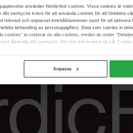
ngupplevelse använder Nordicfeel cookies. Vissa cookies är nödv
itt samtycke krävs för att använda cookies för att förbättra vår
NordicFeel
Hjælp
med relevant och anpassat innehåll/annonser samt för att aktiver
Om os
Kontakt os
nefatta behandling av personuppgifter). Data som samlas in del
alla cookies" accepterar du alla cookies, medan du under "Detal
Karriere
Returneringer &
elst återkalla ditt samtycke. För mer information se vår Cookie
reklamationer
Samarbejdspartner
Spor min ordre
Anpassa