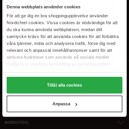
SUBSCRIBE TO OUR
Denna webbplats använder cookies
NEWSLETTER
För att ge dig en bra shoppingupplevelse använder
Nordicfeel cookies. Vissa cookies är nödvändiga för att
E-mail
du ska kunna använda webbplatsen, medan ditt
samtycke krävs för att använda cookies för att förbättra
våra tjänster, mäta och analysera trafik, förse dig med
Ved at abonnere accepterer du vores
privatlivspolitik
. Afmeld til enhver
tid.
relevant och anpassat innehåll/annonser samt för att
aktivera funktioner som används på sociala medier
media (kan innefatta behandling av personuppgifter).
Data som samlas in delas med cookieleverantören.
Genom att trycka på "Tillåt alla cookies" accepterar du
alla cookies, medan du under "Detaljer" kan anpassa
Tillåt alla cookies
användningen av cookies. Du kan när som helst återkalla
ditt samtycke. För mer information se vår Cookie Policy
Anpassa
samt vår Integritetspolicy.
NORDICFEEL