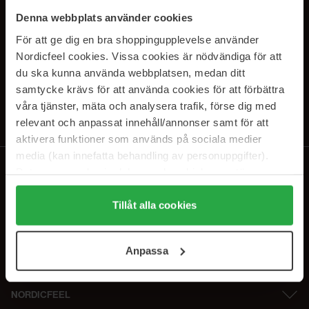
SUBSCRIBE TO OUR
Denna webbplats använder cookies
NEWSLETTER
För att ge dig en bra shoppingupplevelse använder
Nordicfeel cookies. Vissa cookies är nödvändiga för att
E-mail
du ska kunna använda webbplatsen, medan ditt
samtycke krävs för att använda cookies för att förbättra
våra tjänster, mäta och analysera trafik, förse dig med
Ved at abonnere accepterer du vores
privatlivspolitik
. Afmeld til enhver
tid.
relevant och anpassat innehåll/annonser samt för att
aktivera funktioner som används på sociala medier
media (kan innefatta behandling av personuppgifter).
Data som samlas in delas med cookieleverantören.
Genom att trycka på "Tillåt alla cookies" accepterar du
alla cookies, medan du under "Detaljer" kan anpassa
Tillåt alla cookies
användningen av cookies. Du kan när som helst återkalla
ditt samtycke. För mer information se vår Cookie Policy
Anpassa
samt vår Integritetspolicy.
NORDICFEEL