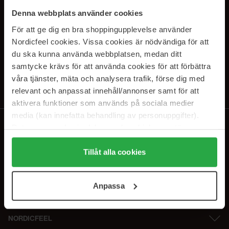
SUBSCRIBE TO OUR
Denna webbplats använder cookies
NEWSLETTER
För att ge dig en bra shoppingupplevelse använder
Nordicfeel cookies. Vissa cookies är nödvändiga för att
E-mail
du ska kunna använda webbplatsen, medan ditt
samtycke krävs för att använda cookies för att förbättra
våra tjänster, mäta och analysera trafik, förse dig med
Ved at abonnere accepterer du vores
privatlivspolitik
. Afmeld til enhver
tid.
relevant och anpassat innehåll/annonser samt för att
aktivera funktioner som används på sociala medier
media (kan innefatta behandling av personuppgifter).
Data som samlas in delas med cookieleverantören.
Genom att trycka på "Tillåt alla cookies" accepterar du
alla cookies, medan du under "Detaljer" kan anpassa
Tillåt alla cookies
användningen av cookies. Du kan när som helst återkalla
ditt samtycke. För mer information se vår Cookie Policy
Anpassa
samt vår Integritetspolicy.
NORDICFEEL