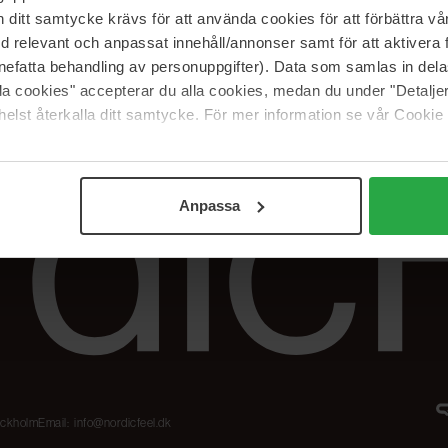
Karriere
Returneringer &
itt samtycke krävs för att använda cookies för att förbättra vår
reklamationer
Samarbejdspartner
med relevant och anpassat innehåll/annonser samt för att aktiver
Spor min ordre
nefatta behandling av personuppgifter). Data som samlas in del
alla cookies" accepterar du alla cookies, medan du under "Detal
elst återkalla ditt samtycke. För mer information se vår Cookie
Anpassa
tockholm
Email:
info@nordicfeel.dk