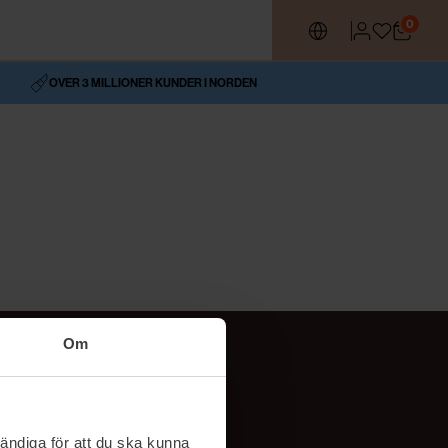
0
OVER 3 MILLIONER KUNDER I NORDEN
Om
Social
TikTok
ändiga för att du ska kunna