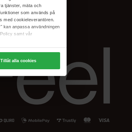
Instagram
a tjänster, mäta och
a funktioner som används på
as med cookieleverantören.
jer" kan anpassa användningen
 Policy samt vår
Tillåt alla cookies