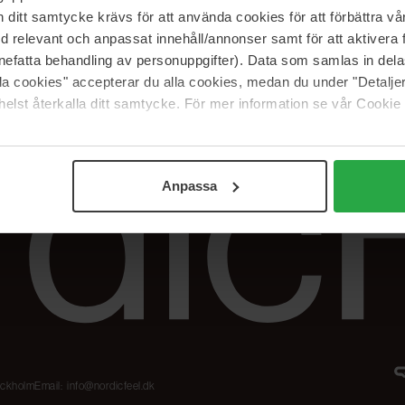
Karriere
Returneringer &
itt samtycke krävs för att använda cookies för att förbättra vår
reklamationer
Samarbejdspartner
med relevant och anpassat innehåll/annonser samt för att aktiver
Spor min ordre
nefatta behandling av personuppgifter). Data som samlas in del
alla cookies" accepterar du alla cookies, medan du under "Detal
elst återkalla ditt samtycke. För mer information se vår Cookie
Anpassa
tockholm
Email:
info@nordicfeel.dk