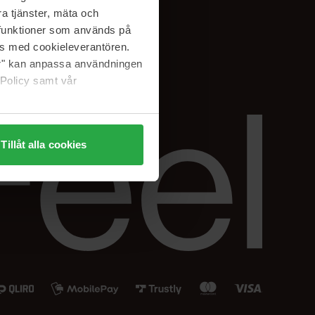
Instagram
a tjänster, mäta och
a funktioner som används på
as med cookieleverantören.
jer" kan anpassa användningen
 Policy samt vår
Tillåt alla cookies