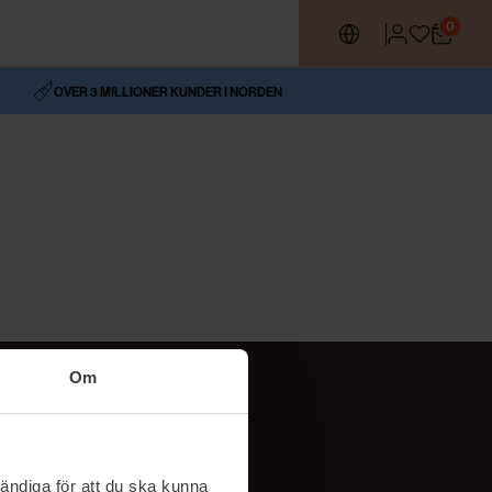
0
OVER 3 MILLIONER KUNDER I NORDEN
Om
Social
TikTok
ändiga för att du ska kunna