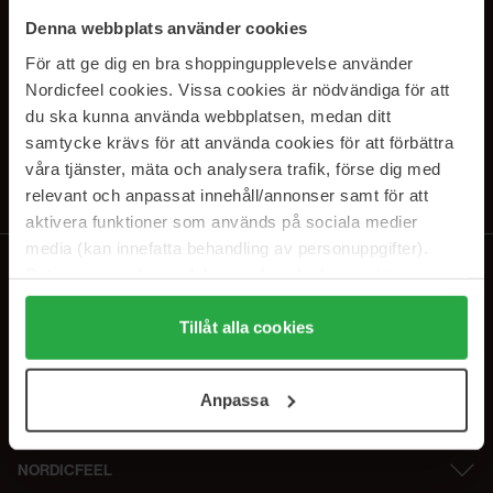
SUBSCRIBE TO OUR
Denna webbplats använder cookies
NEWSLETTER
För att ge dig en bra shoppingupplevelse använder
Nordicfeel cookies. Vissa cookies är nödvändiga för att
E-mail
du ska kunna använda webbplatsen, medan ditt
samtycke krävs för att använda cookies för att förbättra
våra tjänster, mäta och analysera trafik, förse dig med
Ved at abonnere accepterer du vores
privatlivspolitik
. Afmeld til enhver
tid.
relevant och anpassat innehåll/annonser samt för att
aktivera funktioner som används på sociala medier
media (kan innefatta behandling av personuppgifter).
Data som samlas in delas med cookieleverantören.
Genom att trycka på "Tillåt alla cookies" accepterar du
alla cookies, medan du under "Detaljer" kan anpassa
Tillåt alla cookies
användningen av cookies. Du kan när som helst återkalla
ditt samtycke. För mer information se vår Cookie Policy
Anpassa
samt vår Integritetspolicy.
NORDICFEEL