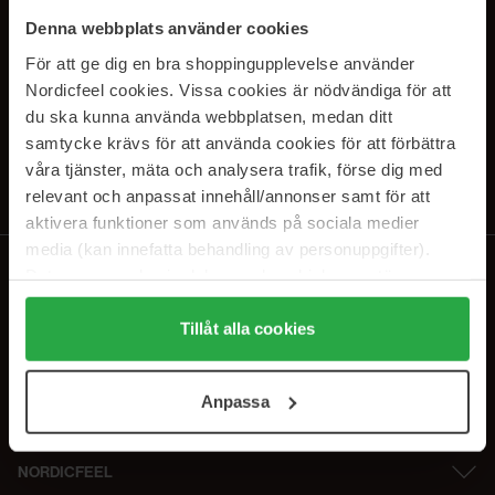
SUBSCRIBE TO OUR
Denna webbplats använder cookies
NEWSLETTER
För att ge dig en bra shoppingupplevelse använder
Nordicfeel cookies. Vissa cookies är nödvändiga för att
E-mail
du ska kunna använda webbplatsen, medan ditt
samtycke krävs för att använda cookies för att förbättra
våra tjänster, mäta och analysera trafik, förse dig med
Ved at abonnere accepterer du vores
privatlivspolitik
. Afmeld til enhver
tid.
relevant och anpassat innehåll/annonser samt för att
aktivera funktioner som används på sociala medier
media (kan innefatta behandling av personuppgifter).
Data som samlas in delas med cookieleverantören.
Genom att trycka på "Tillåt alla cookies" accepterar du
alla cookies, medan du under "Detaljer" kan anpassa
Tillåt alla cookies
användningen av cookies. Du kan när som helst återkalla
ditt samtycke. För mer information se vår Cookie Policy
Anpassa
samt vår Integritetspolicy.
NORDICFEEL