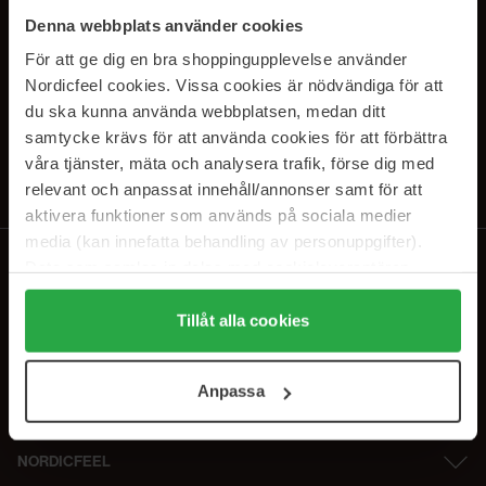
SUBSCRIBE TO OUR
Denna webbplats använder cookies
NEWSLETTER
För att ge dig en bra shoppingupplevelse använder
Nordicfeel cookies. Vissa cookies är nödvändiga för att
E-mail
du ska kunna använda webbplatsen, medan ditt
samtycke krävs för att använda cookies för att förbättra
våra tjänster, mäta och analysera trafik, förse dig med
Ved at abonnere accepterer du vores
privatlivspolitik
. Afmeld til enhver
tid.
relevant och anpassat innehåll/annonser samt för att
aktivera funktioner som används på sociala medier
media (kan innefatta behandling av personuppgifter).
Data som samlas in delas med cookieleverantören.
Genom att trycka på "Tillåt alla cookies" accepterar du
alla cookies, medan du under "Detaljer" kan anpassa
Tillåt alla cookies
användningen av cookies. Du kan när som helst återkalla
ditt samtycke. För mer information se vår Cookie Policy
Anpassa
samt vår Integritetspolicy.
NORDICFEEL