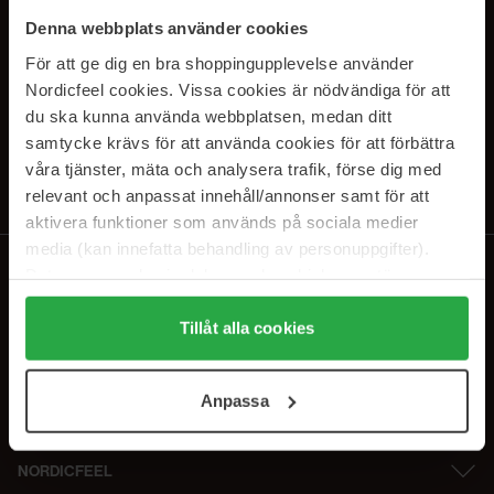
SUBSCRIBE TO OUR
Denna webbplats använder cookies
NEWSLETTER
För att ge dig en bra shoppingupplevelse använder
Nordicfeel cookies. Vissa cookies är nödvändiga för att
E-mail
du ska kunna använda webbplatsen, medan ditt
samtycke krävs för att använda cookies för att förbättra
våra tjänster, mäta och analysera trafik, förse dig med
Ved at abonnere accepterer du vores
privatlivspolitik
. Afmeld til enhver
tid.
relevant och anpassat innehåll/annonser samt för att
aktivera funktioner som används på sociala medier
media (kan innefatta behandling av personuppgifter).
Data som samlas in delas med cookieleverantören.
Genom att trycka på "Tillåt alla cookies" accepterar du
alla cookies, medan du under "Detaljer" kan anpassa
Tillåt alla cookies
användningen av cookies. Du kan när som helst återkalla
ditt samtycke. För mer information se vår Cookie Policy
Anpassa
samt vår Integritetspolicy.
NORDICFEEL