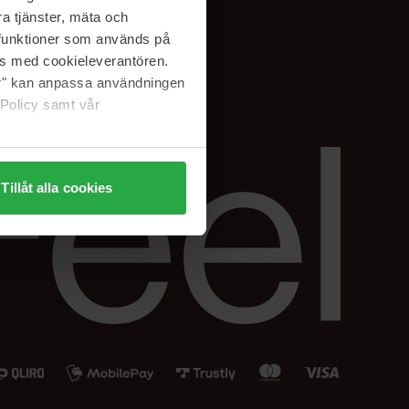
Instagram
a tjänster, mäta och
a funktioner som används på
as med cookieleverantören.
jer" kan anpassa användningen
 Policy samt vår
Tillåt alla cookies