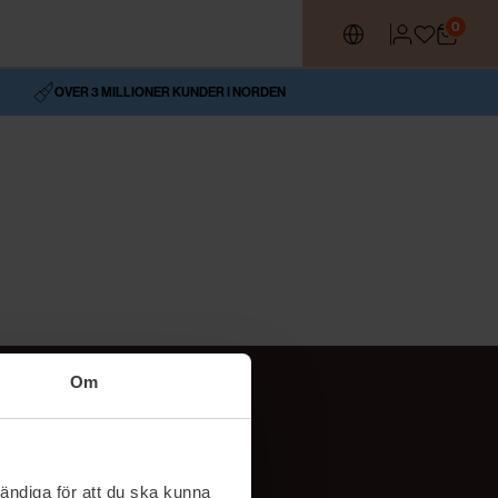
0
OVER 3 MILLIONER KUNDER I NORDEN
Om
Social
TikTok
ändiga för att du ska kunna