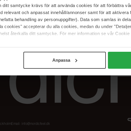
Karriere
Returneringer &
itt samtycke krävs för att använda cookies för att förbättra vår
reklamationer
Samarbejdspartner
med relevant och anpassat innehåll/annonser samt för att aktiver
Spor min ordre
nefatta behandling av personuppgifter). Data som samlas in del
alla cookies" accepterar du alla cookies, medan du under "Detal
elst återkalla ditt samtycke. För mer information se vår Cookie
Anpassa
tockholm
Email:
info@nordicfeel.dk