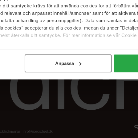
Karriere
Returneringer &
itt samtycke krävs för att använda cookies för att förbättra vår
reklamationer
Samarbejdspartner
med relevant och anpassat innehåll/annonser samt för att aktiver
Spor min ordre
nefatta behandling av personuppgifter). Data som samlas in del
alla cookies" accepterar du alla cookies, medan du under "Detal
elst återkalla ditt samtycke. För mer information se vår Cookie
Anpassa
tockholm
Email:
info@nordicfeel.dk