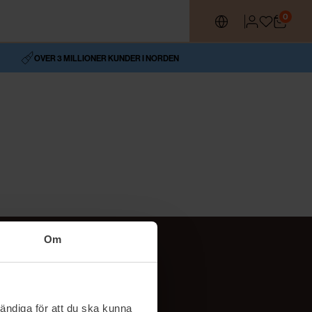
0
OVER 3 MILLIONER KUNDER I NORDEN
Om
Social
TikTok
ändiga för att du ska kunna