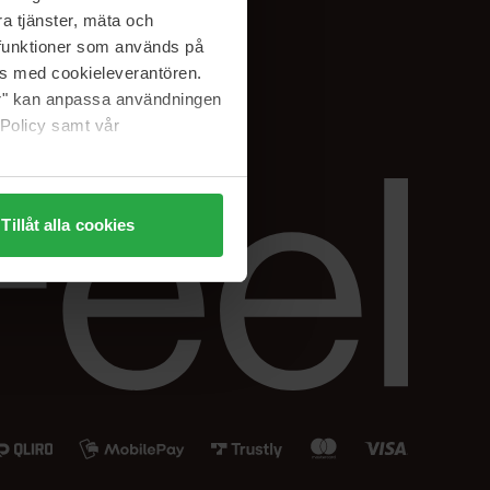
Instagram
a tjänster, mäta och
a funktioner som används på
as med cookieleverantören.
jer" kan anpassa användningen
 Policy samt vår
Tillåt alla cookies