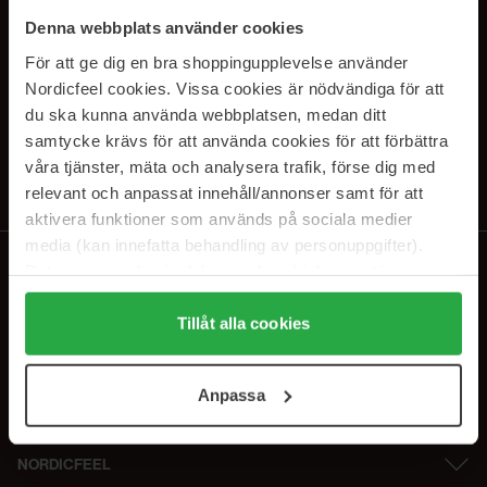
SUBSCRIBE TO OUR
Denna webbplats använder cookies
NEWSLETTER
För att ge dig en bra shoppingupplevelse använder
Nordicfeel cookies. Vissa cookies är nödvändiga för att
E-mail
du ska kunna använda webbplatsen, medan ditt
samtycke krävs för att använda cookies för att förbättra
våra tjänster, mäta och analysera trafik, förse dig med
Ved at abonnere accepterer du vores
privatlivspolitik
. Afmeld til enhver
tid.
relevant och anpassat innehåll/annonser samt för att
aktivera funktioner som används på sociala medier
media (kan innefatta behandling av personuppgifter).
Data som samlas in delas med cookieleverantören.
Genom att trycka på "Tillåt alla cookies" accepterar du
alla cookies, medan du under "Detaljer" kan anpassa
Tillåt alla cookies
användningen av cookies. Du kan när som helst återkalla
ditt samtycke. För mer information se vår Cookie Policy
Anpassa
samt vår Integritetspolicy.
NORDICFEEL