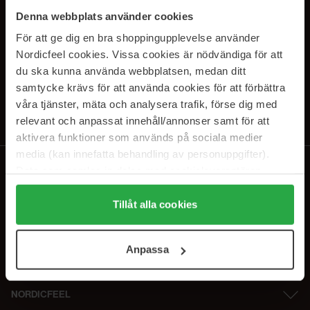
SUBSCRIBE TO OUR
Denna webbplats använder cookies
NEWSLETTER
För att ge dig en bra shoppingupplevelse använder
Nordicfeel cookies. Vissa cookies är nödvändiga för att
E-mail
du ska kunna använda webbplatsen, medan ditt
samtycke krävs för att använda cookies för att förbättra
våra tjänster, mäta och analysera trafik, förse dig med
Ved at abonnere accepterer du vores
privatlivspolitik
. Afmeld til enhver
tid.
relevant och anpassat innehåll/annonser samt för att
aktivera funktioner som används på sociala medier
media (kan innefatta behandling av personuppgifter).
Data som samlas in delas med cookieleverantören.
Genom att trycka på "Tillåt alla cookies" accepterar du
alla cookies, medan du under "Detaljer" kan anpassa
Tillåt alla cookies
användningen av cookies. Du kan när som helst återkalla
ditt samtycke. För mer information se vår Cookie Policy
Anpassa
samt vår Integritetspolicy.
NORDICFEEL