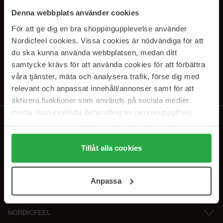
SUBSCRIBE TO OUR
Denna webbplats använder cookies
NEWSLETTER
För att ge dig en bra shoppingupplevelse använder
Nordicfeel cookies. Vissa cookies är nödvändiga för att
E-mail
du ska kunna använda webbplatsen, medan ditt
samtycke krävs för att använda cookies för att förbättra
våra tjänster, mäta och analysera trafik, förse dig med
Ved at abonnere accepterer du vores
privatlivspolitik
. Afmeld til enhver
tid.
relevant och anpassat innehåll/annonser samt för att
aktivera funktioner som används på sociala medier
media (kan innefatta behandling av personuppgifter).
Data som samlas in delas med cookieleverantören.
Genom att trycka på "Tillåt alla cookies" accepterar du
alla cookies, medan du under "Detaljer" kan anpassa
Tillåt alla cookies
användningen av cookies. Du kan när som helst återkalla
ditt samtycke. För mer information se vår Cookie Policy
Anpassa
samt vår Integritetspolicy.
NORDICFEEL