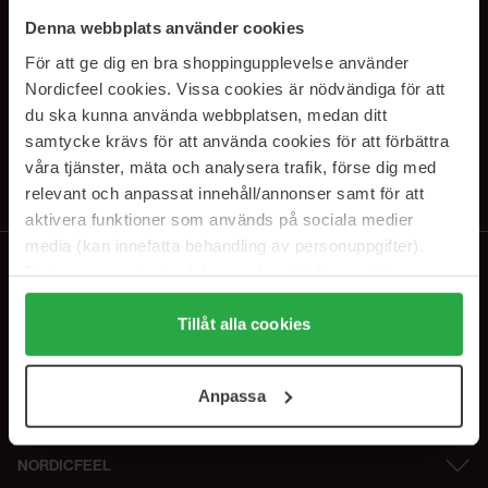
SUBSCRIBE TO OUR
Denna webbplats använder cookies
NEWSLETTER
För att ge dig en bra shoppingupplevelse använder
Nordicfeel cookies. Vissa cookies är nödvändiga för att
E-mail
du ska kunna använda webbplatsen, medan ditt
samtycke krävs för att använda cookies för att förbättra
våra tjänster, mäta och analysera trafik, förse dig med
Ved at abonnere accepterer du vores
privatlivspolitik
. Afmeld til enhver
tid.
relevant och anpassat innehåll/annonser samt för att
aktivera funktioner som används på sociala medier
media (kan innefatta behandling av personuppgifter).
Data som samlas in delas med cookieleverantören.
Genom att trycka på "Tillåt alla cookies" accepterar du
alla cookies, medan du under "Detaljer" kan anpassa
Tillåt alla cookies
användningen av cookies. Du kan när som helst återkalla
ditt samtycke. För mer information se vår Cookie Policy
Anpassa
samt vår Integritetspolicy.
NORDICFEEL