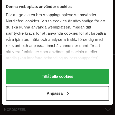
SUBSCRIBE TO OUR
Denna webbplats använder cookies
NEWSLETTER
För att ge dig en bra shoppingupplevelse använder
Nordicfeel cookies. Vissa cookies är nödvändiga för att
E-mail
du ska kunna använda webbplatsen, medan ditt
samtycke krävs för att använda cookies för att förbättra
våra tjänster, mäta och analysera trafik, förse dig med
Ved at abonnere accepterer du vores
privatlivspolitik
. Afmeld til enhver
tid.
relevant och anpassat innehåll/annonser samt för att
aktivera funktioner som används på sociala medier
media (kan innefatta behandling av personuppgifter).
Data som samlas in delas med cookieleverantören.
Genom att trycka på "Tillåt alla cookies" accepterar du
alla cookies, medan du under "Detaljer" kan anpassa
Tillåt alla cookies
användningen av cookies. Du kan när som helst återkalla
ditt samtycke. För mer information se vår Cookie Policy
Anpassa
samt vår Integritetspolicy.
NORDICFEEL