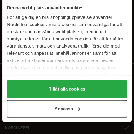
SUBSCRIBE TO OUR
Denna webbplats använder cookies
NEWSLETTER
För att ge dig en bra shoppingupplevelse använder
Nordicfeel cookies. Vissa cookies är nödvändiga för att
E-mail
du ska kunna använda webbplatsen, medan ditt
samtycke krävs för att använda cookies för att förbättra
våra tjänster, mäta och analysera trafik, förse dig med
Ved at abonnere accepterer du vores
privatlivspolitik
. Afmeld til enhver
tid.
relevant och anpassat innehåll/annonser samt för att
aktivera funktioner som används på sociala medier
media (kan innefatta behandling av personuppgifter).
Data som samlas in delas med cookieleverantören.
Genom att trycka på "Tillåt alla cookies" accepterar du
alla cookies, medan du under "Detaljer" kan anpassa
Tillåt alla cookies
användningen av cookies. Du kan när som helst återkalla
ditt samtycke. För mer information se vår Cookie Policy
Anpassa
samt vår Integritetspolicy.
NORDICFEEL