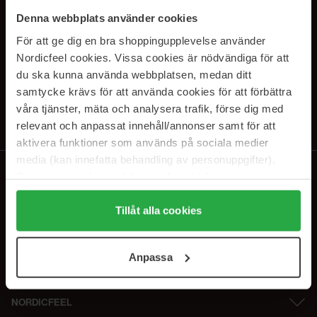
SUBSCRIBE TO OUR
Denna webbplats använder cookies
NEWSLETTER
För att ge dig en bra shoppingupplevelse använder
Nordicfeel cookies. Vissa cookies är nödvändiga för att
E-mail
du ska kunna använda webbplatsen, medan ditt
samtycke krävs för att använda cookies för att förbättra
våra tjänster, mäta och analysera trafik, förse dig med
Ved at abonnere accepterer du vores
privatlivspolitik
. Afmeld til enhver
tid.
relevant och anpassat innehåll/annonser samt för att
aktivera funktioner som används på sociala medier
media (kan innefatta behandling av personuppgifter).
Data som samlas in delas med cookieleverantören.
Genom att trycka på "Tillåt alla cookies" accepterar du
alla cookies, medan du under "Detaljer" kan anpassa
Tillåt alla cookies
användningen av cookies. Du kan när som helst återkalla
ditt samtycke. För mer information se vår Cookie Policy
Anpassa
samt vår Integritetspolicy.
NORDICFEEL