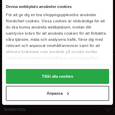
SUBSCRIBE TO OUR
Denna webbplats använder cookies
NEWSLETTER
För att ge dig en bra shoppingupplevelse använder
Nordicfeel cookies. Vissa cookies är nödvändiga för att
E-mail
du ska kunna använda webbplatsen, medan ditt
samtycke krävs för att använda cookies för att förbättra
våra tjänster, mäta och analysera trafik, förse dig med
Ved at abonnere accepterer du vores
privatlivspolitik
. Afmeld til enhver
tid.
relevant och anpassat innehåll/annonser samt för att
aktivera funktioner som används på sociala medier
media (kan innefatta behandling av personuppgifter).
Data som samlas in delas med cookieleverantören.
Genom att trycka på "Tillåt alla cookies" accepterar du
alla cookies, medan du under "Detaljer" kan anpassa
Tillåt alla cookies
användningen av cookies. Du kan när som helst återkalla
ditt samtycke. För mer information se vår Cookie Policy
Anpassa
samt vår Integritetspolicy.
NORDICFEEL