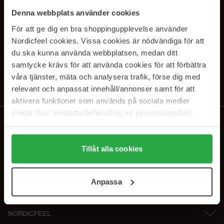
SUBSCRIBE TO OUR
Denna webbplats använder cookies
NEWSLETTER
För att ge dig en bra shoppingupplevelse använder
Nordicfeel cookies. Vissa cookies är nödvändiga för att
E-mail
du ska kunna använda webbplatsen, medan ditt
samtycke krävs för att använda cookies för att förbättra
våra tjänster, mäta och analysera trafik, förse dig med
Ved at abonnere accepterer du vores
privatlivspolitik
. Afmeld til enhver
tid.
relevant och anpassat innehåll/annonser samt för att
aktivera funktioner som används på sociala medier
media (kan innefatta behandling av personuppgifter).
Data som samlas in delas med cookieleverantören.
Genom att trycka på "Tillåt alla cookies" accepterar du
alla cookies, medan du under "Detaljer" kan anpassa
Tillåt alla cookies
användningen av cookies. Du kan när som helst återkalla
ditt samtycke. För mer information se vår Cookie Policy
Anpassa
samt vår Integritetspolicy.
NORDICFEEL