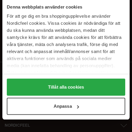
SUBSCRIBE TO OUR
Denna webbplats använder cookies
NEWSLETTER
För att ge dig en bra shoppingupplevelse använder
Nordicfeel cookies. Vissa cookies är nödvändiga för att
E-mail
du ska kunna använda webbplatsen, medan ditt
samtycke krävs för att använda cookies för att förbättra
våra tjänster, mäta och analysera trafik, förse dig med
Ved at abonnere accepterer du vores
privatlivspolitik
. Afmeld til enhver
tid.
relevant och anpassat innehåll/annonser samt för att
aktivera funktioner som används på sociala medier
media (kan innefatta behandling av personuppgifter).
Data som samlas in delas med cookieleverantören.
Genom att trycka på "Tillåt alla cookies" accepterar du
alla cookies, medan du under "Detaljer" kan anpassa
Tillåt alla cookies
användningen av cookies. Du kan när som helst återkalla
ditt samtycke. För mer information se vår Cookie Policy
Anpassa
samt vår Integritetspolicy.
NORDICFEEL