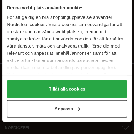
SUBSCRIBE TO OUR
Denna webbplats använder cookies
NEWSLETTER
För att ge dig en bra shoppingupplevelse använder
Nordicfeel cookies. Vissa cookies är nödvändiga för att
E-mail
du ska kunna använda webbplatsen, medan ditt
samtycke krävs för att använda cookies för att förbättra
våra tjänster, mäta och analysera trafik, förse dig med
Ved at abonnere accepterer du vores
privatlivspolitik
. Afmeld til enhver
tid.
relevant och anpassat innehåll/annonser samt för att
aktivera funktioner som används på sociala medier
media (kan innefatta behandling av personuppgifter).
Data som samlas in delas med cookieleverantören.
Genom att trycka på "Tillåt alla cookies" accepterar du
alla cookies, medan du under "Detaljer" kan anpassa
Tillåt alla cookies
användningen av cookies. Du kan när som helst återkalla
ditt samtycke. För mer information se vår Cookie Policy
Anpassa
samt vår Integritetspolicy.
NORDICFEEL