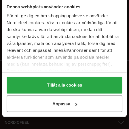
SUBSCRIBE TO OUR
Denna webbplats använder cookies
NEWSLETTER
För att ge dig en bra shoppingupplevelse använder
Nordicfeel cookies. Vissa cookies är nödvändiga för att
E-mail
du ska kunna använda webbplatsen, medan ditt
samtycke krävs för att använda cookies för att förbättra
våra tjänster, mäta och analysera trafik, förse dig med
Ved at abonnere accepterer du vores
privatlivspolitik
. Afmeld til enhver
tid.
relevant och anpassat innehåll/annonser samt för att
aktivera funktioner som används på sociala medier
media (kan innefatta behandling av personuppgifter).
Data som samlas in delas med cookieleverantören.
Genom att trycka på "Tillåt alla cookies" accepterar du
alla cookies, medan du under "Detaljer" kan anpassa
Tillåt alla cookies
användningen av cookies. Du kan när som helst återkalla
ditt samtycke. För mer information se vår Cookie Policy
Anpassa
samt vår Integritetspolicy.
NORDICFEEL