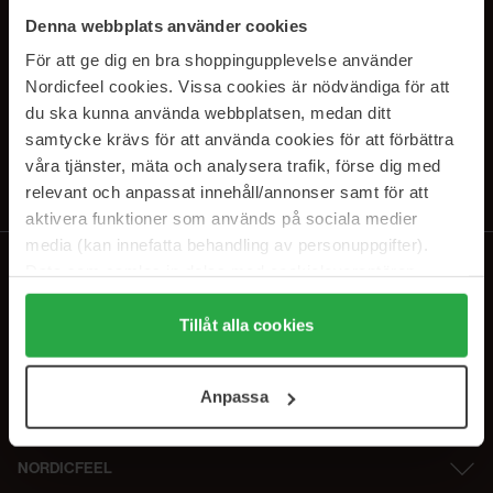
SUBSCRIBE TO OUR
Denna webbplats använder cookies
NEWSLETTER
För att ge dig en bra shoppingupplevelse använder
Nordicfeel cookies. Vissa cookies är nödvändiga för att
E-mail
du ska kunna använda webbplatsen, medan ditt
samtycke krävs för att använda cookies för att förbättra
våra tjänster, mäta och analysera trafik, förse dig med
Ved at abonnere accepterer du vores
privatlivspolitik
. Afmeld til enhver
tid.
relevant och anpassat innehåll/annonser samt för att
aktivera funktioner som används på sociala medier
media (kan innefatta behandling av personuppgifter).
Data som samlas in delas med cookieleverantören.
Genom att trycka på "Tillåt alla cookies" accepterar du
alla cookies, medan du under "Detaljer" kan anpassa
Tillåt alla cookies
användningen av cookies. Du kan när som helst återkalla
ditt samtycke. För mer information se vår Cookie Policy
Anpassa
samt vår Integritetspolicy.
NORDICFEEL