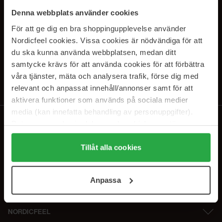
SUBSCRIBE TO OUR
Denna webbplats använder cookies
NEWSLETTER
För att ge dig en bra shoppingupplevelse använder
Nordicfeel cookies. Vissa cookies är nödvändiga för att
E-mail
du ska kunna använda webbplatsen, medan ditt
samtycke krävs för att använda cookies för att förbättra
våra tjänster, mäta och analysera trafik, förse dig med
Ved at abonnere accepterer du vores
privatlivspolitik
. Afmeld til enhver
tid.
relevant och anpassat innehåll/annonser samt för att
aktivera funktioner som används på sociala medier
media (kan innefatta behandling av personuppgifter).
Data som samlas in delas med cookieleverantören.
Genom att trycka på "Tillåt alla cookies" accepterar du
alla cookies, medan du under "Detaljer" kan anpassa
Tillåt alla cookies
användningen av cookies. Du kan när som helst återkalla
ditt samtycke. För mer information se vår Cookie Policy
Anpassa
samt vår Integritetspolicy.
NORDICFEEL