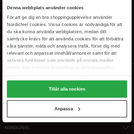
SUBSCRIBE TO OUR
Denna webbplats använder cookies
NEWSLETTER
För att ge dig en bra shoppingupplevelse använder
Nordicfeel cookies. Vissa cookies är nödvändiga för att
E-mail
du ska kunna använda webbplatsen, medan ditt
samtycke krävs för att använda cookies för att förbättra
våra tjänster, mäta och analysera trafik, förse dig med
Ved at abonnere accepterer du vores
privatlivspolitik
. Afmeld til enhver
tid.
relevant och anpassat innehåll/annonser samt för att
aktivera funktioner som används på sociala medier
media (kan innefatta behandling av personuppgifter).
Data som samlas in delas med cookieleverantören.
Genom att trycka på "Tillåt alla cookies" accepterar du
alla cookies, medan du under "Detaljer" kan anpassa
Tillåt alla cookies
användningen av cookies. Du kan när som helst återkalla
ditt samtycke. För mer information se vår Cookie Policy
Anpassa
samt vår Integritetspolicy.
NORDICFEEL