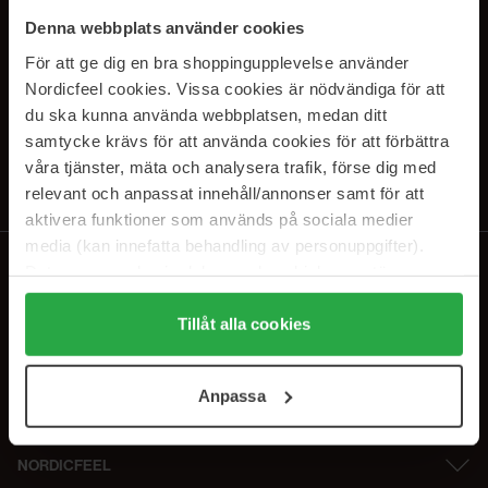
SUBSCRIBE TO OUR
Denna webbplats använder cookies
NEWSLETTER
För att ge dig en bra shoppingupplevelse använder
Nordicfeel cookies. Vissa cookies är nödvändiga för att
E-mail
du ska kunna använda webbplatsen, medan ditt
samtycke krävs för att använda cookies för att förbättra
våra tjänster, mäta och analysera trafik, förse dig med
Ved at abonnere accepterer du vores
privatlivspolitik
. Afmeld til enhver
tid.
relevant och anpassat innehåll/annonser samt för att
aktivera funktioner som används på sociala medier
media (kan innefatta behandling av personuppgifter).
Data som samlas in delas med cookieleverantören.
Genom att trycka på "Tillåt alla cookies" accepterar du
alla cookies, medan du under "Detaljer" kan anpassa
Tillåt alla cookies
användningen av cookies. Du kan när som helst återkalla
ditt samtycke. För mer information se vår Cookie Policy
Anpassa
samt vår Integritetspolicy.
NORDICFEEL