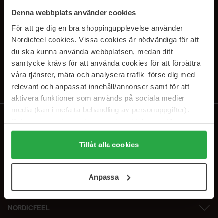
SUBSCRIBE TO OUR
Denna webbplats använder cookies
NEWSLETTER
För att ge dig en bra shoppingupplevelse använder
Nordicfeel cookies. Vissa cookies är nödvändiga för att
E-mail
du ska kunna använda webbplatsen, medan ditt
samtycke krävs för att använda cookies för att förbättra
våra tjänster, mäta och analysera trafik, förse dig med
Ved at abonnere accepterer du vores
privatlivspolitik
. Afmeld til enhver
tid.
relevant och anpassat innehåll/annonser samt för att
aktivera funktioner som används på sociala medier
media (kan innefatta behandling av personuppgifter).
Data som samlas in delas med cookieleverantören.
Genom att trycka på "Tillåt alla cookies" accepterar du
alla cookies, medan du under "Detaljer" kan anpassa
Tillåt alla cookies
användningen av cookies. Du kan när som helst återkalla
ditt samtycke. För mer information se vår Cookie Policy
Anpassa
samt vår Integritetspolicy.
NORDICFEEL