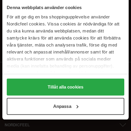
SUBSCRIBE TO OUR
Denna webbplats använder cookies
NEWSLETTER
För att ge dig en bra shoppingupplevelse använder
Nordicfeel cookies. Vissa cookies är nödvändiga för att
E-mail
du ska kunna använda webbplatsen, medan ditt
samtycke krävs för att använda cookies för att förbättra
våra tjänster, mäta och analysera trafik, förse dig med
Ved at abonnere accepterer du vores
privatlivspolitik
. Afmeld til enhver
tid.
relevant och anpassat innehåll/annonser samt för att
aktivera funktioner som används på sociala medier
media (kan innefatta behandling av personuppgifter).
Data som samlas in delas med cookieleverantören.
Genom att trycka på "Tillåt alla cookies" accepterar du
alla cookies, medan du under "Detaljer" kan anpassa
Tillåt alla cookies
användningen av cookies. Du kan när som helst återkalla
ditt samtycke. För mer information se vår Cookie Policy
Anpassa
samt vår Integritetspolicy.
NORDICFEEL