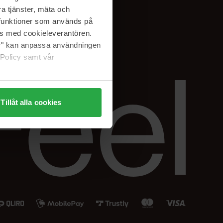
Instagram
a tjänster, mäta och
a funktioner som används på
as med cookieleverantören.
jer" kan anpassa användningen
 Policy samt vår
Tillåt alla cookies