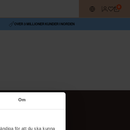
0
OVER 3 MILLIONER KUNDER I NORDEN
Om
Social
TikTok
ändiga för att du ska kunna