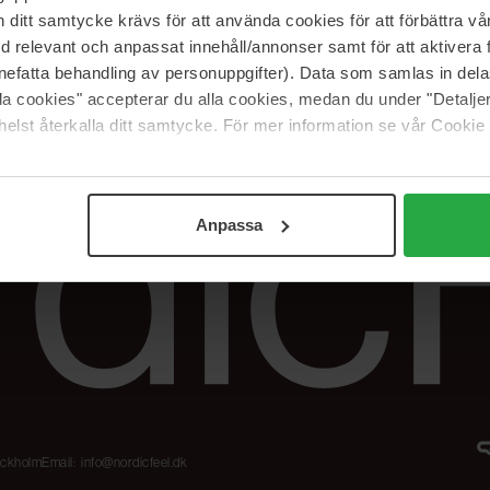
Karriere
Returneringer &
itt samtycke krävs för att använda cookies för att förbättra vår
reklamationer
Samarbejdspartner
med relevant och anpassat innehåll/annonser samt för att aktiver
Spor min ordre
nefatta behandling av personuppgifter). Data som samlas in del
alla cookies" accepterar du alla cookies, medan du under "Detal
elst återkalla ditt samtycke. För mer information se vår Cookie
Anpassa
tockholm
Email:
info@nordicfeel.dk