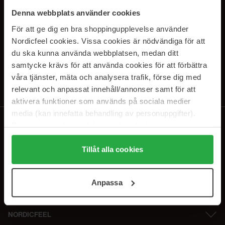
SUBSCRIBE TO OUR
Denna webbplats använder cookies
NEWSLETTER
För att ge dig en bra shoppingupplevelse använder
Nordicfeel cookies. Vissa cookies är nödvändiga för att
E-mail
du ska kunna använda webbplatsen, medan ditt
samtycke krävs för att använda cookies för att förbättra
våra tjänster, mäta och analysera trafik, förse dig med
Ved at abonnere accepterer du vores
privatlivspolitik
. Afmeld til enhver
tid.
relevant och anpassat innehåll/annonser samt för att
aktivera funktioner som används på sociala medier
media (kan innefatta behandling av personuppgifter).
Data som samlas in delas med cookieleverantören.
Genom att trycka på "Tillåt alla cookies" accepterar du
alla cookies, medan du under "Detaljer" kan anpassa
Tillåt alla cookies
användningen av cookies. Du kan när som helst återkalla
ditt samtycke. För mer information se vår Cookie Policy
Anpassa
samt vår Integritetspolicy.
NORDICFEEL