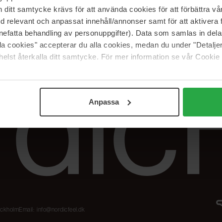
Karriere
Returneringer &
itt samtycke krävs för att använda cookies för att förbättra vår
reklamationer
Samarbejdspartner
med relevant och anpassat innehåll/annonser samt för att aktiver
Spor min ordre
nefatta behandling av personuppgifter). Data som samlas in del
alla cookies" accepterar du alla cookies, medan du under "Detal
elst återkalla ditt samtycke. För mer information se vår Cookie
Anpassa
tockholm
Email:
info@nordicfeel.dk