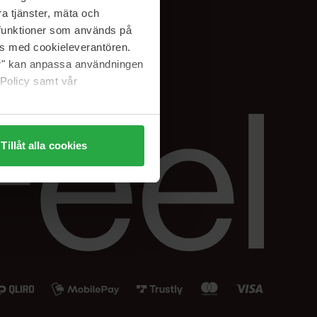
Instagram
a tjänster, mäta och
a funktioner som används på
as med cookieleverantören.
jer" kan anpassa användningen
 Policy samt vår
Tillåt alla cookies