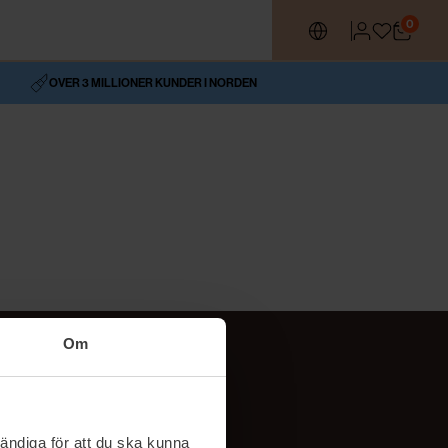
0
OVER 3 MILLIONER KUNDER I NORDEN
Om
Social
TikTok
ändiga för att du ska kunna