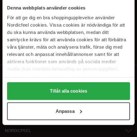
SUBSCRIBE TO OUR
Denna webbplats använder cookies
NEWSLETTER
För att ge dig en bra shoppingupplevelse använder
Nordicfeel cookies. Vissa cookies är nödvändiga för att
E-mail
du ska kunna använda webbplatsen, medan ditt
samtycke krävs för att använda cookies för att förbättra
våra tjänster, mäta och analysera trafik, förse dig med
Ved at abonnere accepterer du vores
privatlivspolitik
. Afmeld til enhver
tid.
relevant och anpassat innehåll/annonser samt för att
aktivera funktioner som används på sociala medier
media (kan innefatta behandling av personuppgifter).
Data som samlas in delas med cookieleverantören.
Genom att trycka på "Tillåt alla cookies" accepterar du
alla cookies, medan du under "Detaljer" kan anpassa
Tillåt alla cookies
användningen av cookies. Du kan när som helst återkalla
ditt samtycke. För mer information se vår Cookie Policy
Anpassa
samt vår Integritetspolicy.
NORDICFEEL