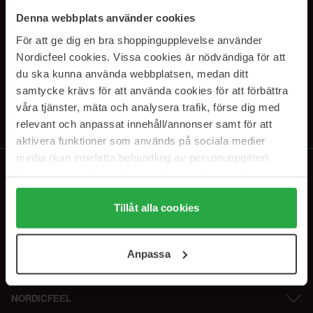
SUBSCRIBE TO OUR
Denna webbplats använder cookies
NEWSLETTER
För att ge dig en bra shoppingupplevelse använder
Nordicfeel cookies. Vissa cookies är nödvändiga för att
E-mail
du ska kunna använda webbplatsen, medan ditt
samtycke krävs för att använda cookies för att förbättra
våra tjänster, mäta och analysera trafik, förse dig med
Ved at abonnere accepterer du vores
privatlivspolitik
. Afmeld til enhver
tid.
relevant och anpassat innehåll/annonser samt för att
aktivera funktioner som används på sociala medier
media (kan innefatta behandling av personuppgifter).
Data som samlas in delas med cookieleverantören.
Genom att trycka på "Tillåt alla cookies" accepterar du
alla cookies, medan du under "Detaljer" kan anpassa
Tillåt alla cookies
användningen av cookies. Du kan när som helst återkalla
ditt samtycke. För mer information se vår Cookie Policy
Anpassa
samt vår Integritetspolicy.
NORDICFEEL