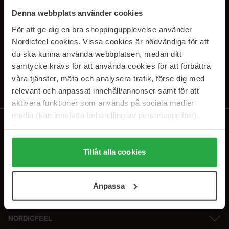
SUBSCRIBE TO OUR
Denna webbplats använder cookies
NEWSLETTER
För att ge dig en bra shoppingupplevelse använder
Nordicfeel cookies. Vissa cookies är nödvändiga för att
E-mail
du ska kunna använda webbplatsen, medan ditt
samtycke krävs för att använda cookies för att förbättra
våra tjänster, mäta och analysera trafik, förse dig med
Ved at abonnere accepterer du vores
privatlivspolitik
. Afmeld til enhver
tid.
relevant och anpassat innehåll/annonser samt för att
aktivera funktioner som används på sociala medier
media (kan innefatta behandling av personuppgifter).
Data som samlas in delas med cookieleverantören.
Genom att trycka på "Tillåt alla cookies" accepterar du
alla cookies, medan du under "Detaljer" kan anpassa
Tillåt alla cookies
användningen av cookies. Du kan när som helst återkalla
ditt samtycke. För mer information se vår Cookie Policy
Anpassa
samt vår Integritetspolicy.
NORDICFEEL