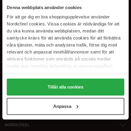
SUBSCRIBE TO OUR
Denna webbplats använder cookies
NEWSLETTER
För att ge dig en bra shoppingupplevelse använder
Nordicfeel cookies. Vissa cookies är nödvändiga för att
E-mail
du ska kunna använda webbplatsen, medan ditt
samtycke krävs för att använda cookies för att förbättra
våra tjänster, mäta och analysera trafik, förse dig med
Ved at abonnere accepterer du vores
privatlivspolitik
. Afmeld til enhver
tid.
relevant och anpassat innehåll/annonser samt för att
aktivera funktioner som används på sociala medier
media (kan innefatta behandling av personuppgifter).
Data som samlas in delas med cookieleverantören.
Genom att trycka på "Tillåt alla cookies" accepterar du
alla cookies, medan du under "Detaljer" kan anpassa
Tillåt alla cookies
användningen av cookies. Du kan när som helst återkalla
ditt samtycke. För mer information se vår Cookie Policy
Anpassa
samt vår Integritetspolicy.
NORDICFEEL