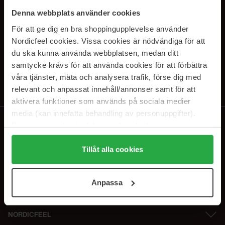
SUBSCRIBE TO OUR
Denna webbplats använder cookies
NEWSLETTER
För att ge dig en bra shoppingupplevelse använder
Nordicfeel cookies. Vissa cookies är nödvändiga för att
E-mail
du ska kunna använda webbplatsen, medan ditt
samtycke krävs för att använda cookies för att förbättra
våra tjänster, mäta och analysera trafik, förse dig med
Ved at abonnere accepterer du vores
privatlivspolitik
. Afmeld til enhver
tid.
relevant och anpassat innehåll/annonser samt för att
aktivera funktioner som används på sociala medier
media (kan innefatta behandling av personuppgifter).
Data som samlas in delas med cookieleverantören.
Genom att trycka på "Tillåt alla cookies" accepterar du
alla cookies, medan du under "Detaljer" kan anpassa
Tillåt alla cookies
användningen av cookies. Du kan när som helst återkalla
ditt samtycke. För mer information se vår Cookie Policy
Anpassa
samt vår Integritetspolicy.
NORDICFEEL