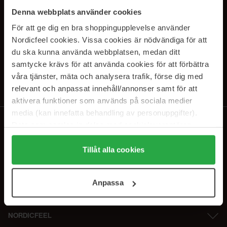
SUBSCRIBE TO OUR
Denna webbplats använder cookies
NEWSLETTER
För att ge dig en bra shoppingupplevelse använder
Nordicfeel cookies. Vissa cookies är nödvändiga för att
E-mail
du ska kunna använda webbplatsen, medan ditt
samtycke krävs för att använda cookies för att förbättra
våra tjänster, mäta och analysera trafik, förse dig med
Ved at abonnere accepterer du vores
privatlivspolitik
. Afmeld til enhver
tid.
relevant och anpassat innehåll/annonser samt för att
aktivera funktioner som används på sociala medier
media (kan innefatta behandling av personuppgifter).
Data som samlas in delas med cookieleverantören.
Genom att trycka på "Tillåt alla cookies" accepterar du
alla cookies, medan du under "Detaljer" kan anpassa
Tillåt alla cookies
användningen av cookies. Du kan när som helst återkalla
ditt samtycke. För mer information se vår Cookie Policy
Anpassa
samt vår Integritetspolicy.
NORDICFEEL