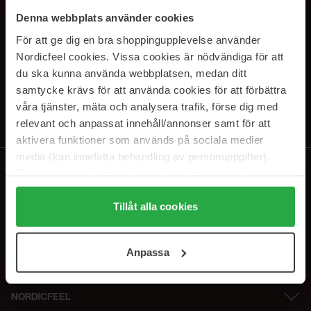
SUBSCRIBE TO OUR
Denna webbplats använder cookies
NEWSLETTER
För att ge dig en bra shoppingupplevelse använder
Nordicfeel cookies. Vissa cookies är nödvändiga för att
E-mail
du ska kunna använda webbplatsen, medan ditt
samtycke krävs för att använda cookies för att förbättra
våra tjänster, mäta och analysera trafik, förse dig med
Ved at abonnere accepterer du vores
privatlivspolitik
. Afmeld til enhver
tid.
relevant och anpassat innehåll/annonser samt för att
aktivera funktioner som används på sociala medier
media (kan innefatta behandling av personuppgifter).
Data som samlas in delas med cookieleverantören.
Genom att trycka på "Tillåt alla cookies" accepterar du
alla cookies, medan du under "Detaljer" kan anpassa
Tillåt alla cookies
användningen av cookies. Du kan när som helst återkalla
ditt samtycke. För mer information se vår Cookie Policy
Anpassa
samt vår Integritetspolicy.
NORDICFEEL