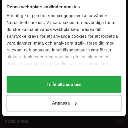
SUBSCRIBE TO OUR
Denna webbplats använder cookies
NEWSLETTER
För att ge dig en bra shoppingupplevelse använder
Nordicfeel cookies. Vissa cookies är nödvändiga för att
Sähköposti
du ska kunna använda webbplatsen, medan ditt
samtycke krävs för att använda cookies för att förbättra
våra tjänster, mäta och analysera trafik, förse dig med
Tilaamalla hyväksyt
tietosuojakäytäntömme
. Peruuta tilaus milloin
tahansa.
relevant och anpassat innehåll/annonser samt för att
aktivera funktioner som används på sociala medier
media (kan innefatta behandling av personuppgifter).
Data som samlas in delas med cookieleverantören.
Genom att trycka på "Tillåt alla cookies" accepterar du
alla cookies, medan du under "Detaljer" kan anpassa
Tillåt alla cookies
användningen av cookies. Du kan när som helst återkalla
ditt samtycke. För mer information se vår Cookie Policy
Anpassa
samt vår Integritetspolicy.
NORDICFEEL