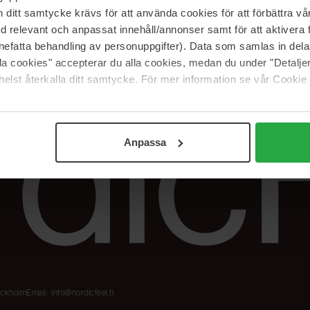
Meidän merkit
Palautukset &
itt samtycke krävs för att använda cookies för att förbättra vår
reklamaatiot
The Beauty Edit
med relevant och anpassat innehåll/annonser samt för att aktiver
Seuraa tilaustani
Työskentele
nefatta behandling av personuppgifter). Data som samlas in del
NordicFeel Groupissa
alla cookies" accepterar du alla cookies, medan du under "Detal
elst återkalla ditt samtycke. För mer information se vår Cookie
Anpassa
tockholm
Email:
info@nordicfeel.fi