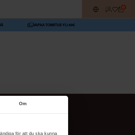
0
JÄ
VAPAA TOIMITUS YLI 49€
Om
SEURAA MEITÄ
ttä
TikTok
ändiga för att du ska kunna