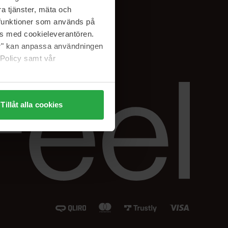
Instagram
a tjänster, mäta och
Facebook
a funktioner som används på
LinkedIn
as med cookieleverantören.
jer" kan anpassa användningen
 Policy samt vår
Tillåt alla cookies