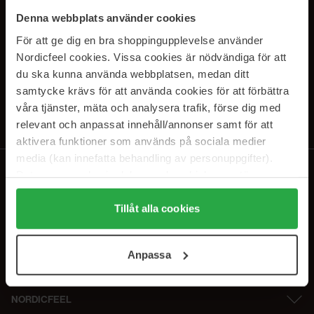
SUBSCRIBE TO OUR
Denna webbplats använder cookies
NEWSLETTER
För att ge dig en bra shoppingupplevelse använder
Nordicfeel cookies. Vissa cookies är nödvändiga för att
Sähköposti
du ska kunna använda webbplatsen, medan ditt
samtycke krävs för att använda cookies för att förbättra
våra tjänster, mäta och analysera trafik, förse dig med
Tilaamalla hyväksyt
tietosuojakäytäntömme
. Peruuta tilaus milloin
tahansa.
relevant och anpassat innehåll/annonser samt för att
aktivera funktioner som används på sociala medier
media (kan innefatta behandling av personuppgifter).
Data som samlas in delas med cookieleverantören.
Genom att trycka på "Tillåt alla cookies" accepterar du
alla cookies, medan du under "Detaljer" kan anpassa
Tillåt alla cookies
användningen av cookies. Du kan när som helst återkalla
ditt samtycke. För mer information se vår Cookie Policy
Anpassa
samt vår Integritetspolicy.
NORDICFEEL