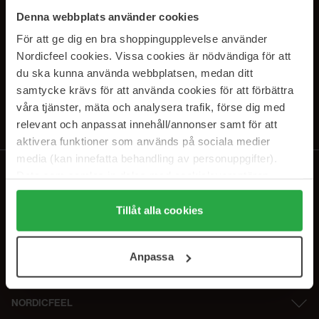
SUBSCRIBE TO OUR
Denna webbplats använder cookies
NEWSLETTER
För att ge dig en bra shoppingupplevelse använder
Nordicfeel cookies. Vissa cookies är nödvändiga för att
Sähköposti
du ska kunna använda webbplatsen, medan ditt
samtycke krävs för att använda cookies för att förbättra
våra tjänster, mäta och analysera trafik, förse dig med
Tilaamalla hyväksyt
tietosuojakäytäntömme
. Peruuta tilaus milloin
tahansa.
relevant och anpassat innehåll/annonser samt för att
aktivera funktioner som används på sociala medier
media (kan innefatta behandling av personuppgifter).
Data som samlas in delas med cookieleverantören.
Genom att trycka på "Tillåt alla cookies" accepterar du
alla cookies, medan du under "Detaljer" kan anpassa
Tillåt alla cookies
användningen av cookies. Du kan när som helst återkalla
ditt samtycke. För mer information se vår Cookie Policy
Anpassa
samt vår Integritetspolicy.
NORDICFEEL