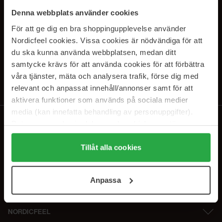
SUBSCRIBE TO OUR
Denna webbplats använder cookies
NEWSLETTER
För att ge dig en bra shoppingupplevelse använder
Nordicfeel cookies. Vissa cookies är nödvändiga för att
Sähköposti
du ska kunna använda webbplatsen, medan ditt
samtycke krävs för att använda cookies för att förbättra
våra tjänster, mäta och analysera trafik, förse dig med
Tilaamalla hyväksyt
tietosuojakäytäntömme
. Peruuta tilaus milloin
tahansa.
relevant och anpassat innehåll/annonser samt för att
aktivera funktioner som används på sociala medier
media (kan innefatta behandling av personuppgifter).
Data som samlas in delas med cookieleverantören.
Genom att trycka på "Tillåt alla cookies" accepterar du
alla cookies, medan du under "Detaljer" kan anpassa
Tillåt alla cookies
användningen av cookies. Du kan när som helst återkalla
ditt samtycke. För mer information se vår Cookie Policy
Anpassa
samt vår Integritetspolicy.
NORDICFEEL