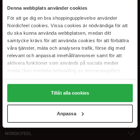
SUBSCRIBE TO OUR
Denna webbplats använder cookies
NEWSLETTER
För att ge dig en bra shoppingupplevelse använder
Nordicfeel cookies. Vissa cookies är nödvändiga för att
Sähköposti
du ska kunna använda webbplatsen, medan ditt
samtycke krävs för att använda cookies för att förbättra
våra tjänster, mäta och analysera trafik, förse dig med
Tilaamalla hyväksyt
tietosuojakäytäntömme
. Peruuta tilaus milloin
tahansa.
relevant och anpassat innehåll/annonser samt för att
aktivera funktioner som används på sociala medier
media (kan innefatta behandling av personuppgifter).
Data som samlas in delas med cookieleverantören.
Genom att trycka på "Tillåt alla cookies" accepterar du
alla cookies, medan du under "Detaljer" kan anpassa
Tillåt alla cookies
användningen av cookies. Du kan när som helst återkalla
ditt samtycke. För mer information se vår Cookie Policy
Anpassa
samt vår Integritetspolicy.
NORDICFEEL