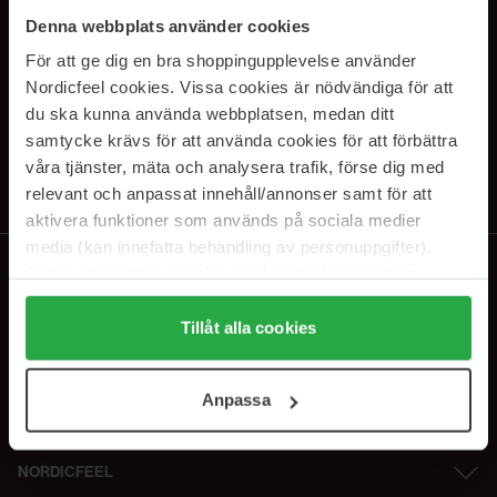
SUBSCRIBE TO OUR
Denna webbplats använder cookies
NEWSLETTER
För att ge dig en bra shoppingupplevelse använder
Nordicfeel cookies. Vissa cookies är nödvändiga för att
Sähköposti
du ska kunna använda webbplatsen, medan ditt
samtycke krävs för att använda cookies för att förbättra
våra tjänster, mäta och analysera trafik, förse dig med
Tilaamalla hyväksyt
tietosuojakäytäntömme
. Peruuta tilaus milloin
tahansa.
relevant och anpassat innehåll/annonser samt för att
aktivera funktioner som används på sociala medier
media (kan innefatta behandling av personuppgifter).
Data som samlas in delas med cookieleverantören.
Genom att trycka på "Tillåt alla cookies" accepterar du
alla cookies, medan du under "Detaljer" kan anpassa
Tillåt alla cookies
användningen av cookies. Du kan när som helst återkalla
ditt samtycke. För mer information se vår Cookie Policy
Anpassa
samt vår Integritetspolicy.
NORDICFEEL