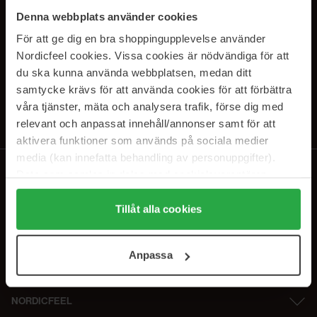
SUBSCRIBE TO OUR
Denna webbplats använder cookies
NEWSLETTER
För att ge dig en bra shoppingupplevelse använder
Nordicfeel cookies. Vissa cookies är nödvändiga för att
Sähköposti
du ska kunna använda webbplatsen, medan ditt
samtycke krävs för att använda cookies för att förbättra
våra tjänster, mäta och analysera trafik, förse dig med
Tilaamalla hyväksyt
tietosuojakäytäntömme
. Peruuta tilaus milloin
tahansa.
relevant och anpassat innehåll/annonser samt för att
aktivera funktioner som används på sociala medier
media (kan innefatta behandling av personuppgifter).
Data som samlas in delas med cookieleverantören.
Genom att trycka på "Tillåt alla cookies" accepterar du
alla cookies, medan du under "Detaljer" kan anpassa
Tillåt alla cookies
användningen av cookies. Du kan när som helst återkalla
ditt samtycke. För mer information se vår Cookie Policy
Anpassa
samt vår Integritetspolicy.
NORDICFEEL