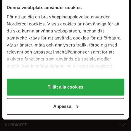
SUBSCRIBE TO OUR
Denna webbplats använder cookies
NEWSLETTER
För att ge dig en bra shoppingupplevelse använder
Nordicfeel cookies. Vissa cookies är nödvändiga för att
Sähköposti
du ska kunna använda webbplatsen, medan ditt
samtycke krävs för att använda cookies för att förbättra
våra tjänster, mäta och analysera trafik, förse dig med
Tilaamalla hyväksyt
tietosuojakäytäntömme
. Peruuta tilaus milloin
tahansa.
relevant och anpassat innehåll/annonser samt för att
aktivera funktioner som används på sociala medier
media (kan innefatta behandling av personuppgifter).
Data som samlas in delas med cookieleverantören.
Genom att trycka på "Tillåt alla cookies" accepterar du
alla cookies, medan du under "Detaljer" kan anpassa
Tillåt alla cookies
användningen av cookies. Du kan när som helst återkalla
ditt samtycke. För mer information se vår Cookie Policy
Anpassa
samt vår Integritetspolicy.
NORDICFEEL