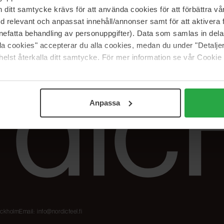
Meidän merkit
Palautukset &
itt samtycke krävs för att använda cookies för att förbättra vår
reklamaatiot
The Beauty Edit
med relevant och anpassat innehåll/annonser samt för att aktiver
Seuraa tilaustani
Työskentele
nefatta behandling av personuppgifter). Data som samlas in del
NordicFeel Groupissa
alla cookies" accepterar du alla cookies, medan du under "Detal
elst återkalla ditt samtycke. För mer information se vår Cookie
Anpassa
tockholm
Email:
info@nordicfeel.fi