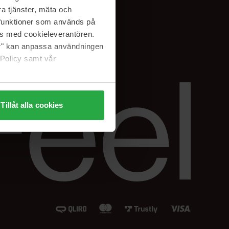
Instagram
a tjänster, mäta och
Facebook
a funktioner som används på
LinkedIn
as med cookieleverantören.
jer" kan anpassa användningen
 Policy samt vår
Tillåt alla cookies