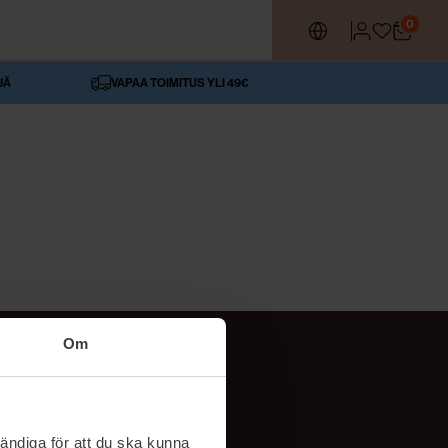
0
JÄ
VAPAA TOIMITUS YLI 49€
Om
SEURAA MEITÄ
ttä
TikTok
ändiga för att du ska kunna